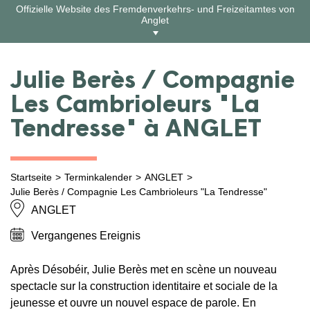
Zum
Offizielle Website des Fremdenverkehrs- und Freizeitamtes von
Inhalt
Anglet
springen
Julie Berès / Compagnie
Les Cambrioleurs "La
Tendresse" à ANGLET
Startseite
Terminkalender
ANGLET
Julie Berès / Compagnie Les Cambrioleurs "La Tendresse"
ANGLET
Vergangenes Ereignis
Après Désobéir, Julie Berès met en scène un nouveau
spectacle sur la construction identitaire et sociale de la
jeunesse et ouvre un nouvel espace de parole. En