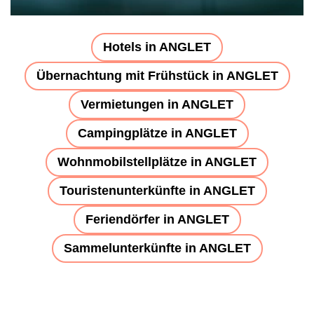
Hotels in ANGLET
Übernachtung mit Frühstück in ANGLET
Vermietungen in ANGLET
Campingplätze in ANGLET
Wohnmobilstellplätze in ANGLET
Touristenunterkünfte in ANGLET
Feriendörfer in ANGLET
Sammelunterkünfte in ANGLET