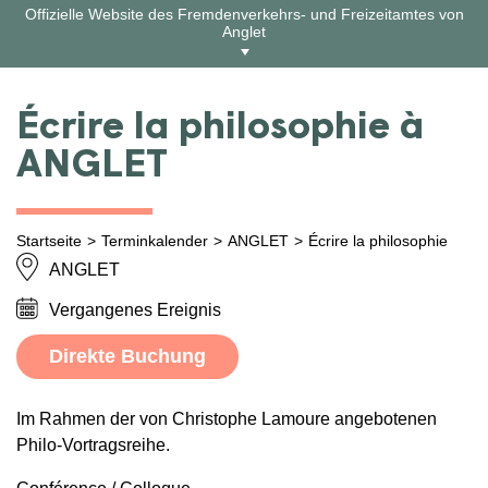
Zum
Offizielle Website des Fremdenverkehrs- und Freizeitamtes von
Inhalt
Anglet
springen
Écrire la philosophie à
ANGLET
Startseite
Terminkalender
ANGLET
Écrire la philosophie
ANGLET
Vergangenes Ereignis
Direkte Buchung
Im Rahmen der von Christophe Lamoure angebotenen
Philo-Vortragsreihe.