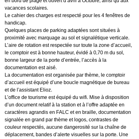
en bord de plage et ouvert d’avril à Octobre, ainsi qu’aux
vacances scolaires.
Le cahier des charges est respecté pour les 4 fenêtres de
handicap.
Quelques places de parking adaptées sont situées à
proximité avec marquage au sol et signalétique verticale.
L’aire de rotation est respectée sur toute la zone d’accueil,
le comptoir est à bonne hauteur, évidé à 0,70 m du sol,
bonne largeur de la porte d’entrée, l’accès à la
documentation est aisé.
La documentation est organisée par thème, le comptoir
d’accueil est équipé d’une boucle magnétique de bureau
et de l'assistant Elioz.
L’office de tourisme est équipé du wifi. Mise à disposition
d’un document relatif à la station et à l’offre adaptée en
caractères agrandis en FALC et en braille, documentation
signalée en grand par thème et logos, contrastes de
couleur respectés, aucune dangerosité sur la chaîne de
déplacement, bandes d’alerte visuelles sur la porte. Une