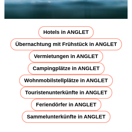
Hotels in ANGLET
Übernachtung mit Frühstück in ANGLET
Vermietungen in ANGLET
Campingplätze in ANGLET
Wohnmobilstellplätze in ANGLET
Touristenunterkünfte in ANGLET
Feriendörfer in ANGLET
Sammelunterkünfte in ANGLET