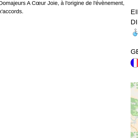
 Domajeurs A Cœur Joie, à l'origine de l'évènement,
E
x'accords.
D
G