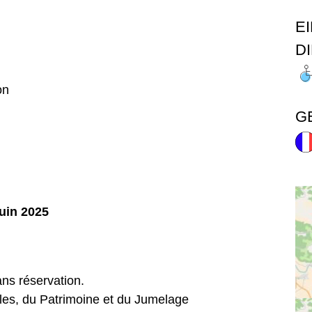
E
D
on
G
uin 2025
ns réservation.
elles, du Patrimoine et du Jumelage