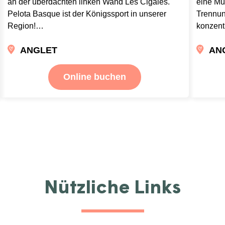
an der überdachten linken Wand Les Cigales.
eine Mül
Pelota Basque ist der Königssport in unserer
Trennun
Region!…
konzent
ANGLET
AN
Online buchen
Nützliche Links