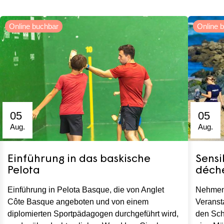
Online buchbar
Online 
05
05
Aug.
Aug.
Einführung in das baskische
Sensi
Pelota
déche
Einführung in Pelota Basque, die von Anglet
Nehmen 
Côte Basque angeboten und von einem
Veransta
diplomierten Sportpädagogen durchgeführt wird,
den Sch