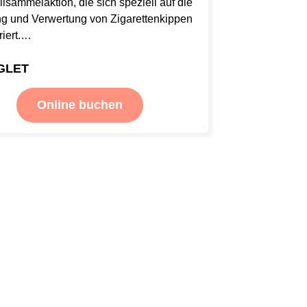
lsammelaktion, die sich speziell auf die
g und Verwertung von Zigarettenkippen
riert.…
GLET
Online buchen