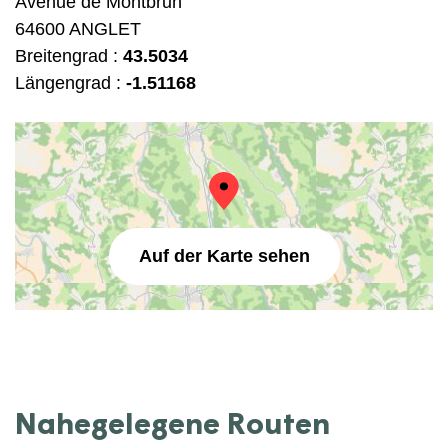
Avenue de Montbrun
64600 ANGLET
Breitengrad :
43.5034
Längengrad :
-1.51168
Auf der Karte sehen
Nahegelegene Routen