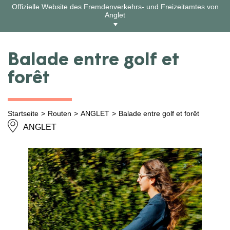
Zum
Offizielle Website des Fremdenverkehrs- und Freizeitamtes von
Inhalt
Anglet
springen
Balade entre golf et
forêt
Startseite
Routen
ANGLET
Balade entre golf et forêt
ANGLET