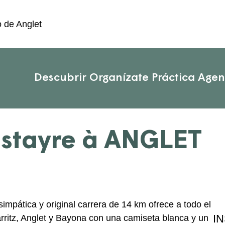
o de Anglet
Descubrir
Organízate
Práctica
Age
estayre à ANGLET
impática y original carrera de 14 km ofrece a todo el
I
arritz, Anglet y Bayona con una camiseta blanca y un