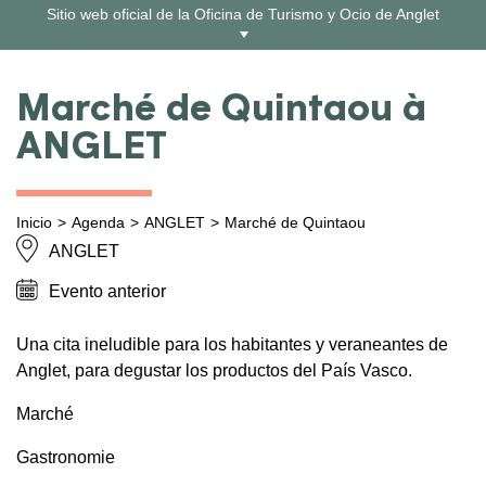
Ir
Sitio web oficial de la Oficina de Turismo y Ocio de Anglet
al
contenido
Marché de Quintaou à
ANGLET
Inicio
Agenda
ANGLET
Marché de Quintaou
ANGLET
Evento anterior
Una cita ineludible para los habitantes y veraneantes de
Anglet, para degustar los productos del País Vasco.
Marché
Gastronomie