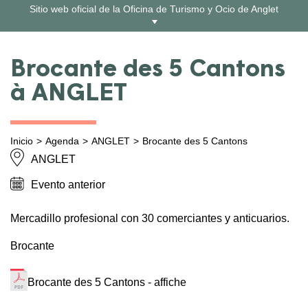
Ir
Sitio web oficial de la Oficina de Turismo y Ocio de Anglet
al
contenido
Brocante des 5 Cantons
à ANGLET
Inicio
Agenda
ANGLET
Brocante des 5 Cantons
ANGLET
Evento anterior
Mercadillo profesional con 30 comerciantes y anticuarios.
Brocante
Brocante des 5 Cantons - affiche