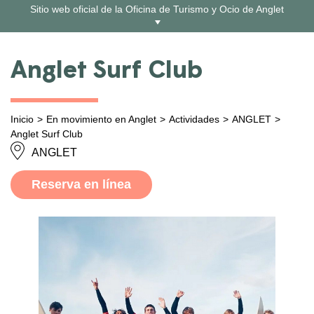
Ir
Sitio web oficial de la Oficina de Turismo y Ocio de Anglet
al
contenido
Anglet Surf Club
Inicio
En movimiento en Anglet
Actividades
ANGLET
Anglet Surf Club
ANGLET
Reserva en línea