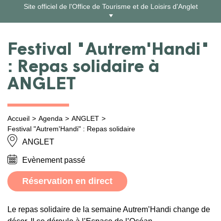
Aller
Site officiel de l'Office de Tourisme et de Loisirs d'Anglet
au
contenu
Festival "Autrem'Handi"
: Repas solidaire à
ANGLET
Accueil
Agenda
ANGLET
Festival "Autrem'Handi" : Repas solidaire
ANGLET
Evènement passé
Réservation en direct
Le repas solidaire de la semaine Autrem’Handi change de