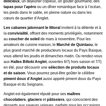
délicieux
, un déjeuner copieux, un goûter gourmand, des
tapas pour l’apéro
ou un dîner romantique face à l’océan,
les pieds dans le sable, en pleine nature ou dans les
cœurs de quartier d’Anglet.
Les cabanes jalonnant le littoral
invitent à la détente et à
la
convivialité
, offrant des moments privilégiés, notamment
au
coucher de soleil
de mars à novembre. Pour les
amateurs de cuisine maison, le
Marché de Quintaou
, le
plus grand marché de producteurs locaux du Pays Basque,
vous attend les jeudis et dimanches matin. Ou rendez-vous
aux
Halles Biltoki Anglet
, ouvertes 6/7j hors saison et 7/7j
en été, pour découvrir une
sélection de produits locaux
et de saison
. Vous pourrez peut-être goûter le célèbre
piment doux d’Anglet
aussi appelé piment doux du Pays
Basque et du Seignanx.
Anglet est également réputé pour ses
maîtres
chocolatiers
,
glaciers
et
pâtissiers
, qui concoctent des
desserts aux saveurs uniques, parfaits pour les occasions