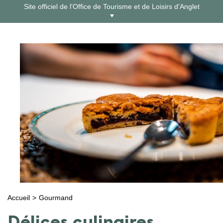
Aller
Site officiel de l'Office de Tourisme et de Loisirs d'Anglet
au
contenu
Accueil
Gourmand