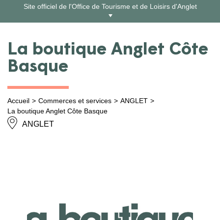
Aller
Site officiel de l'Office de Tourisme et de Loisirs d'Anglet
au
contenu
La boutique Anglet Côte
Basque
Accueil
Commerces et services
ANGLET
La boutique Anglet Côte Basque
ANGLET