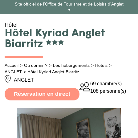
Aller
Site officiel de l'Office de Tourisme et de Loisirs d'Anglet
au
contenu
Hôtel
Hôtel Kyriad Anglet
Biarritz
Accueil
Où dormir ?
Les hébergements
Hôtels
ANGLET
Hôtel Kyriad Anglet Biarritz
ANGLET
69 chambre(s)
108 personne(s)
Réservation en direct