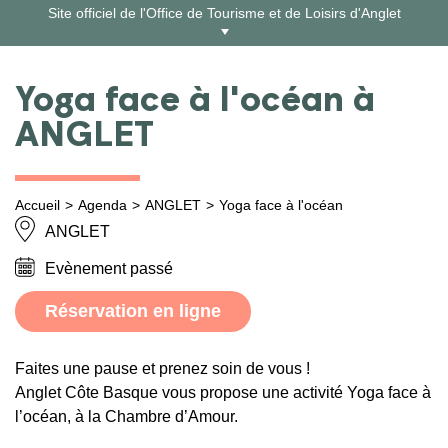
Aller
Site officiel de l'Office de Tourisme et de Loisirs d'Anglet
au
contenu
Yoga face à l'océan à
ANGLET
Accueil
Agenda
ANGLET
Yoga face à l'océan
ANGLET
Evènement passé
Réservation en ligne
Faites une pause et prenez soin de vous !
Anglet Côte Basque vous propose une activité Yoga face à
l’océan, à la Chambre d’Amour.