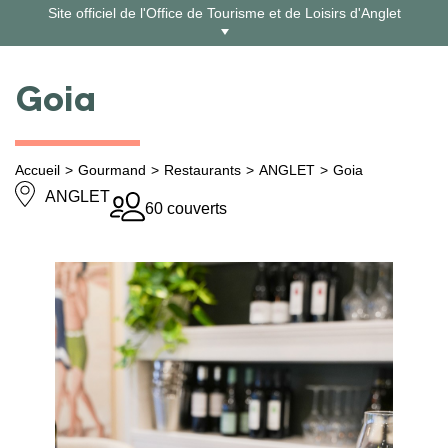
Aller
Site officiel de l'Office de Tourisme et de Loisirs d'Anglet
au
contenu
Goia
Accueil
Gourmand
Restaurants
ANGLET
Goia
ANGLET
60 couverts